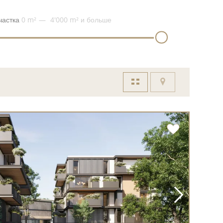
частка
0 m²
4'000 m²
и больше