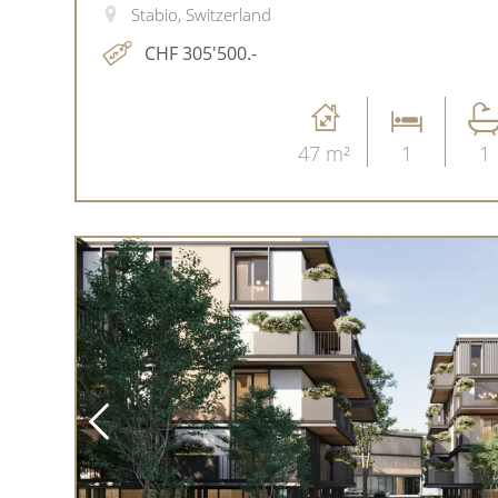
Stabio, Switzerland
CHF 305'500.-
47 m²
1
1