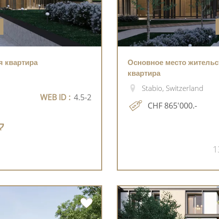
ая квартира
Основное место жительств
квартира
Stabio, Switzerland
WEB ID :
4.5-2
CHF 865'000.-
1