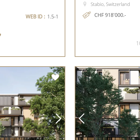
Stabio, Switzerland
CHF 918'000.-
WEB ID :
1.5-1
1