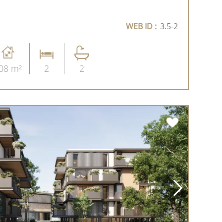
WEB ID :
3.5-2
08 m²
2
2