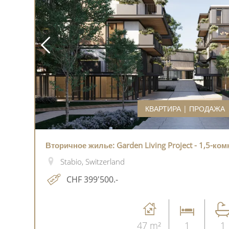
КВАРТИРА | ПРОДАЖА
Вторичное жилье: Garden Living Project - 1,5-ко
Stabio, Switzerland
CHF 399'500.-
47 m²
1
1