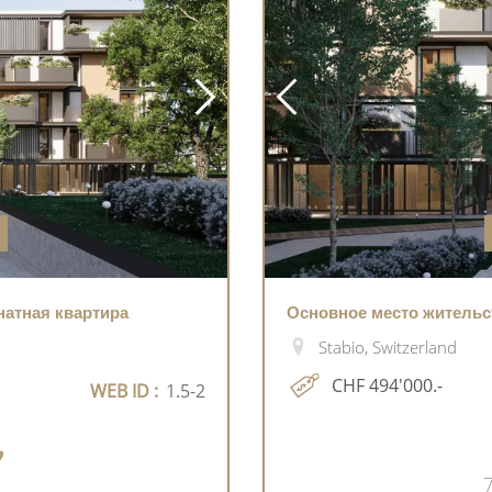
мнатная квартира
Основное место жительств
Stabio, Switzerland
CHF 494'000.-
WEB ID :
1.5-2