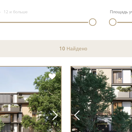
12
и больше
Площадь у
10
Найдено