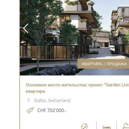
КВАРТИРА | ПРОДАЖА
Основное место жительства: проект "Garden Livi
квартира
Stabio, Switzerland
CHF 702'000.-