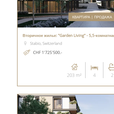
КВАРТИРА | ПРОДАЖА
Вторичное жилье: "Garden Living" - 5,5-комнатн
Stabio, Switzerland
CHF 1'725'500.-
203 m²
4
2