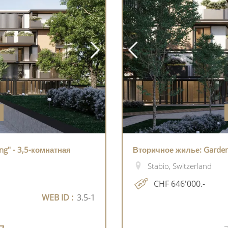
ng" - 3,5-комнатная
Вторичное жилье: Garden 
Stabio, Switzerland
CHF 646'000.-
WEB ID :
3.5-1