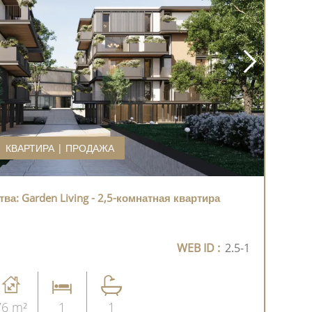
КВАРТИРА | ПРОДАЖА
а: Garden Living - 2,5-комнатная квартира
WEB ID :
2.5-1
76 m²
1
1