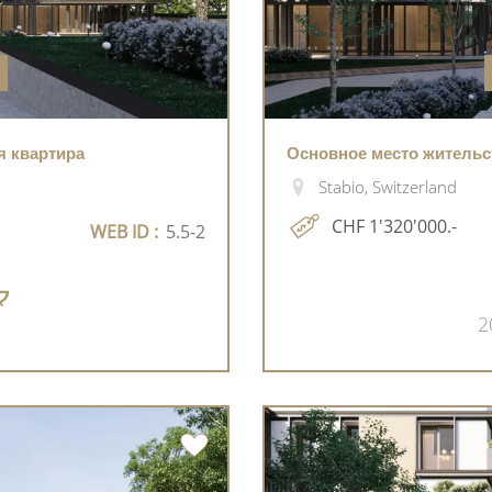
ая квартира
Основное место жительств
Stabio, Switzerland
CHF 1'320'000.-
WEB ID :
5.5-2
2