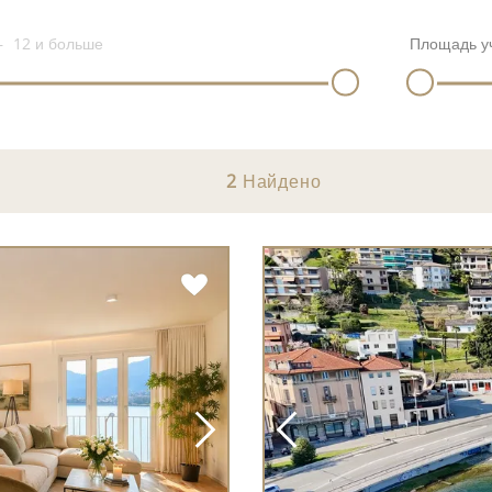
12
и больше
Площадь у
2
Найдено