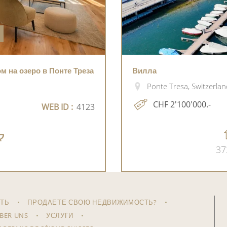
 на озеро в Понте Треза
Вилла
Ponte Tresa, Switzerlan
CHF 2'100'000.-
WEB ID :
4123
37
ТЬ
ПРОДАЕТЕ СВОЮ НЕДВИЖИМОСТЬ?
BER UNS
УСЛУГИ