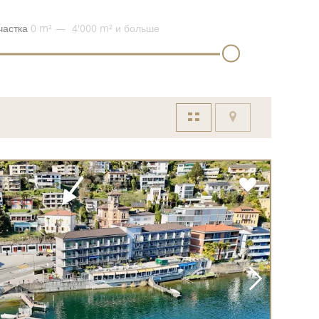
частка
0 m²
4'000 m²
и больше