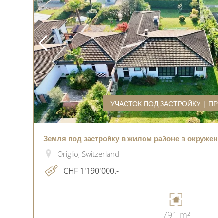
УЧАСТОК ПОД ЗАСТРОЙКУ | П
Земля под застройку в жилом районе в окруже
Origlio, Switzerland
CHF 1'190'000.-
791 m²