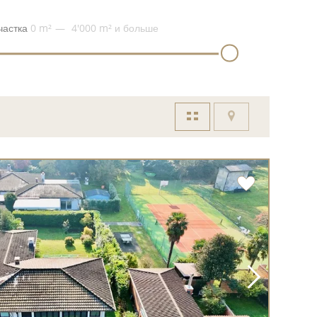
частка
0 m²
4'000 m²
и больше