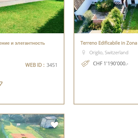
ение и элегантность
Terreno Edificabile in Zona
Origlio, Switzerland
CHF 1'190'000.-
WEB ID :
3451