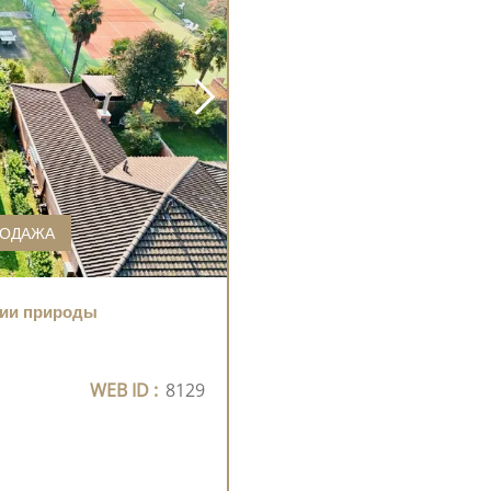
РОДАЖА
нии природы
WEB ID :
8129