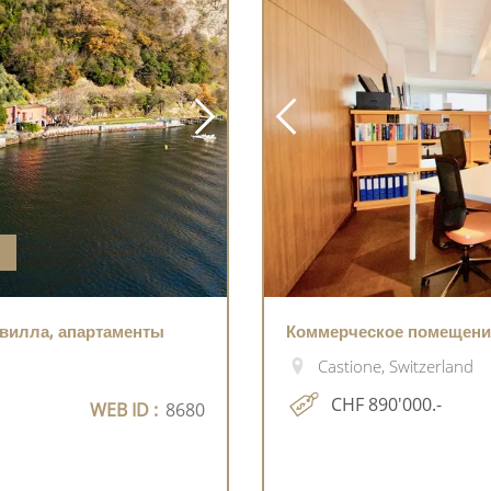
А
 вилла, апартаменты
Коммерческое помещение
Castione, Switzerland
CHF 890'000.-
WEB ID :
8680