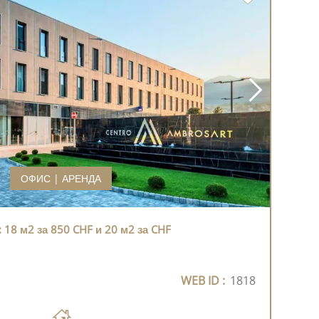
ОФИС | АРЕНДА
18 м2 за 850 CHF и 20 м2 за CHF
WEB ID :
1818