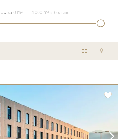
частка
0 m²
4'000 m²
и больше