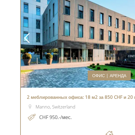
ОФИС | АРЕНДА
2 меблированных офиса: 18 м2 за 850 CHF и 20 
Manno, Switzerland
CHF 950.-/мес.