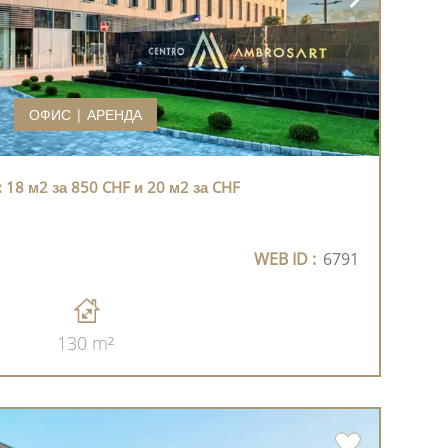
ОФИС | АРЕНДА
18 м2 за 850 CHF и 20 м2 за CHF
WEB ID :
6791
130 m²