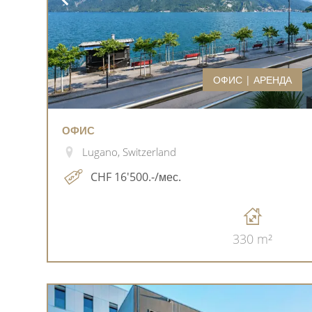
ОФИС | АРЕНДА
ОФИС
Lugano, Switzerland
CHF 16'500.-/мес.
330 m²