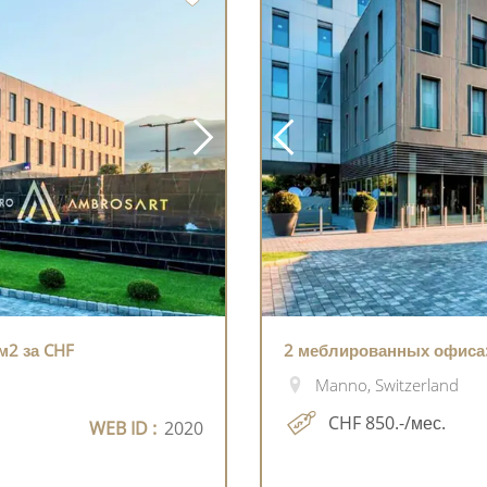
м2 за CHF
2 меблированных офиса: 
Manno, Switzerland
CHF 850.-/мес.
WEB ID :
2020