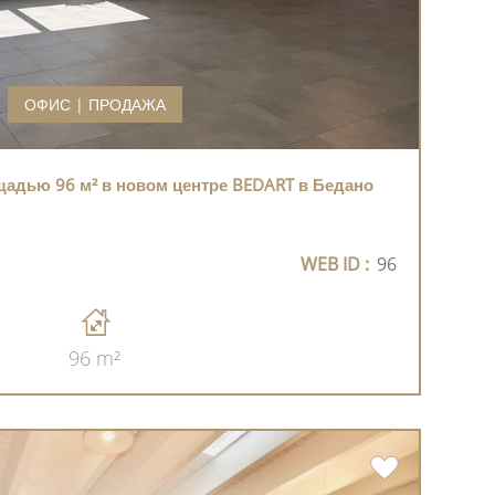
ОФИС | ПРОДАЖА
дью 96 м² в новом центре BEDART в Бедано
WEB ID :
96
96 m²