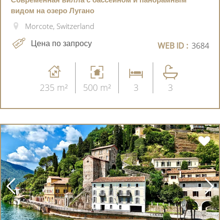
видом на озеро Лугано
Morcote, Switzerland
Цена по запросу
WEB ID :
3684
235 m²
500 m²
3
3