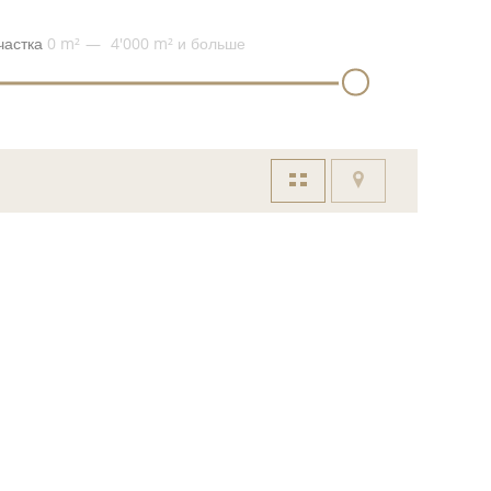
частка
0 m²
4'000 m²
и больше