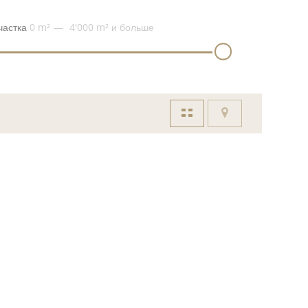
частка
0 m²
4'000 m²
и больше