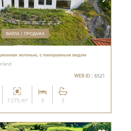
ВИЛЛА | ПРОДАЖА
уженная зеленью, с панорамным видом
erland
WEB ID :
6521
1'275 m²
3
3