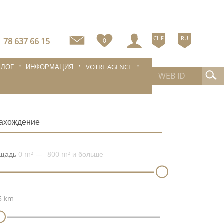
CHF
RU
 78 637 66 15
0
БЛОГ
ИНФОРМАЦИЯ
VOTRE AGENCE
ахождение
щадь
0 m²
800 m²
и больше
5 km