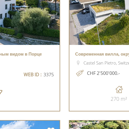
мным видом в Порце
Современная вилла, окр
Castel San Pietro, Switz
CHF 2'500'000.-
WEB ID :
3375
270 m²