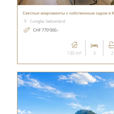
Светлые апартаменты с собственным садом в 
Cureglia, Switzerland
CHF 770'000.-
130 m²
3
2