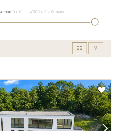
частка
0 m²
4'000 m²
и больше