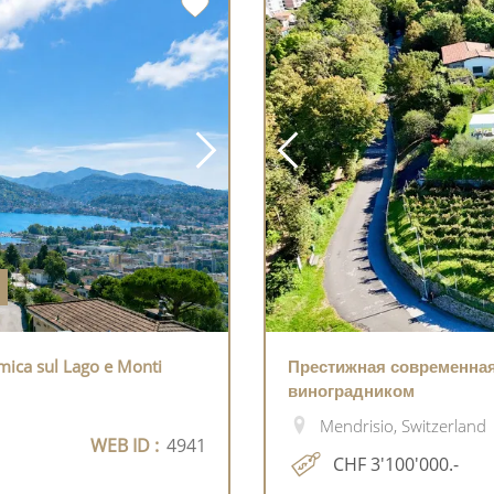
mica sul Lago e Monti
Престижная современная
виноградником
Mendrisio, Switzerland
WEB ID :
4941
CHF 3'100'000.-