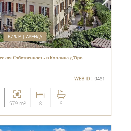
ВИЛЛА | АРЕНДА
еская Cобственность в Коллина д'Оро
WEB ID :
0481
579 m²
8
8