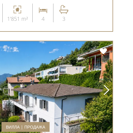
1'851 m²
4
3
ВИЛЛА | ПРОДАЖА