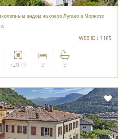
иколепным видом на озеро Лугано в Моркоте
and
WEB ID :
1185
720 m²
3
3