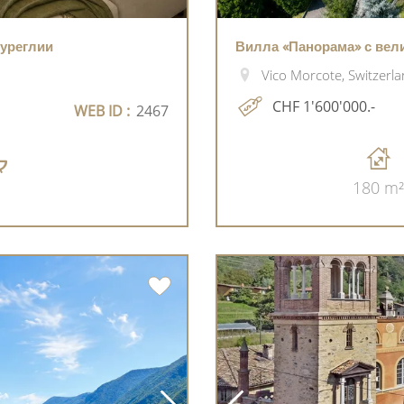
Куреглии
Вилла «Панорама» с вел
Vico Morcote, Switzerl
CHF 1'600'000.-
WEB ID :
2467
180 m²