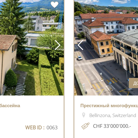
Д
бассейна
Престижный многофунк
Bellinzona, Switzerland
CHF 33'000'000.-
WEB ID :
0063