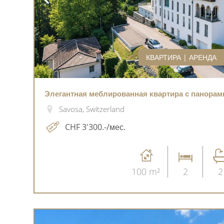
КВАРТИРА | АРЕНДА
Элегантная меблированная квартира с панора
Savosa, Switzerland
CHF 3'300.-/мес.
100 m²
2
2