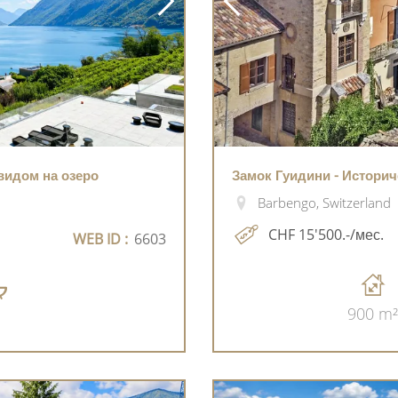
видом на озеро
Замок Гуидини - Историч
Barbengo, Switzerland
CHF 15'500.-/мес.
WEB ID :
6603
900 m²