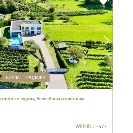
ВИЛЛА | ПРОДАЖА
 вилла с садом, бассейном и частным
WEB ID :
3977