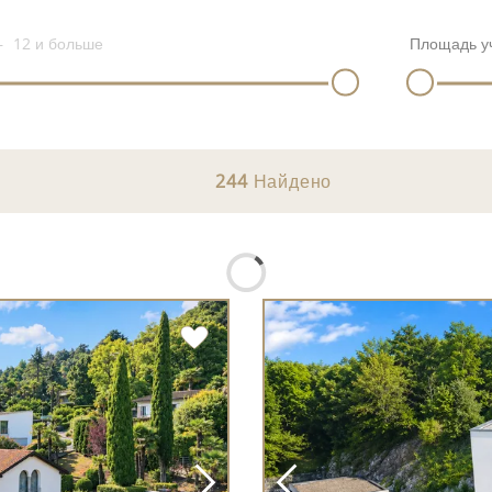
12
и больше
Площадь у
244
Найдено