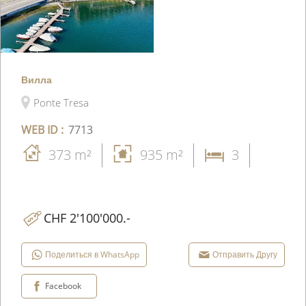
Вилла
Ponte Tresa
WEB ID :
7713
373 m²
935 m²
3
CHF 2'100'000.-
Поделиться в WhatsApp
Отправить Другу
Facebook