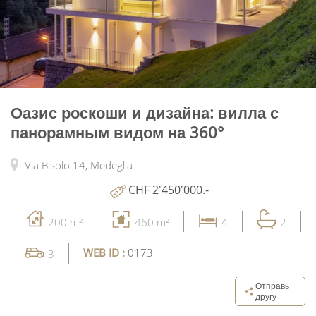
Оазис роскоши и дизайна: вилла с
панорамным видом на 360°
Via Bisolo 14,
Medeglia
CHF 2'450'000.-
200 m²
460 m²
4
2
WEB ID :
0173
3
Отправь
другу