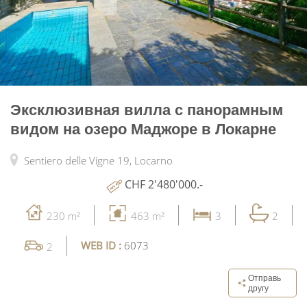
Эксклюзивная вилла с панорамным
видом на озеро Маджоре в Локарне
Sentiero delle Vigne 19,
Locarno
CHF 2'480'000.-
230 m²
463 m²
3
2
WEB ID :
6073
2
Отправь
другу