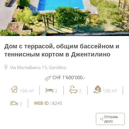
Дом с террасой, общим бассейном и
теннисным кортом в Джентилино
Via Montalbano 15,
Gentilino
CHF 1'600'000.-
160 m²
2
2
150 m²
WEB ID :
8245
2
Отправь
другу