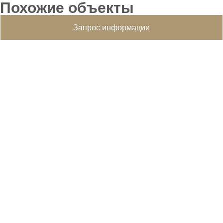
Похожие объекты
Запрос информации
Уютный террасный дом с садом в самом сердце
Коллина д'Оро
Gentilino