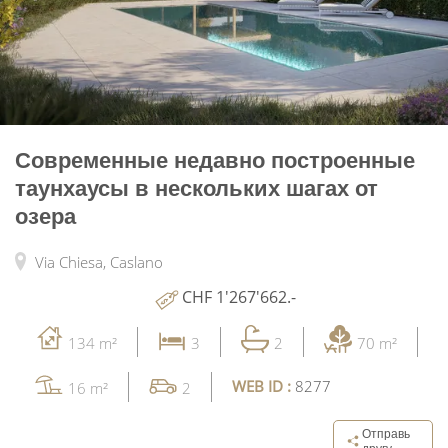
Современные недавно построенные
таунхаусы в нескольких шагах от
озера
Via Chiesa,
Caslano
CHF 1'267'662.-
134 m²
3
2
70 m²
WEB ID :
8277
16 m²
2
Отправь