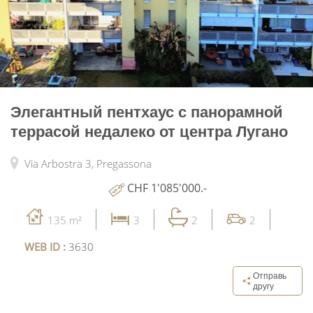
Элегантный пентхаус с панорамной
террасой недалеко от центра Лугано
Via Arbostra 3,
Pregassona
CHF 1'085'000.-
135 m²
3
2
2
WEB ID :
3630
Отправь
другу