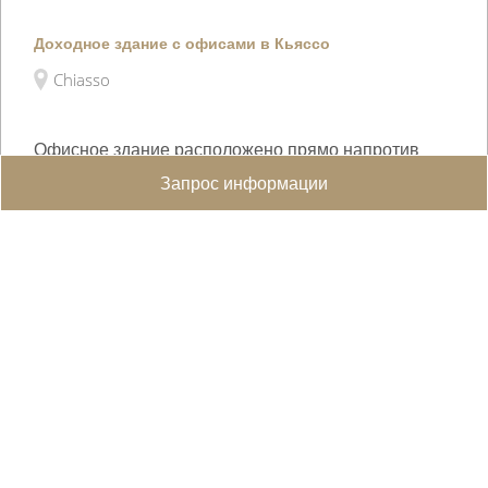
Доходное здание с офисами в Кьяссо
Chiasso
Офисное здание расположено прямо напротив
железнодорожного вокзала, в стратегически
Запрос информации
важном и хорошо о�...
WEB ID :
8837
1'150 m²
360 m²
CHF 3'800'000.-
Поделиться в WhatsApp
Отправить Другу