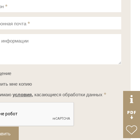
он
*
онная почта
*
с информации
щение
ить мне копию
нимаю
условия,
касающиеся обработки данных
*
авить