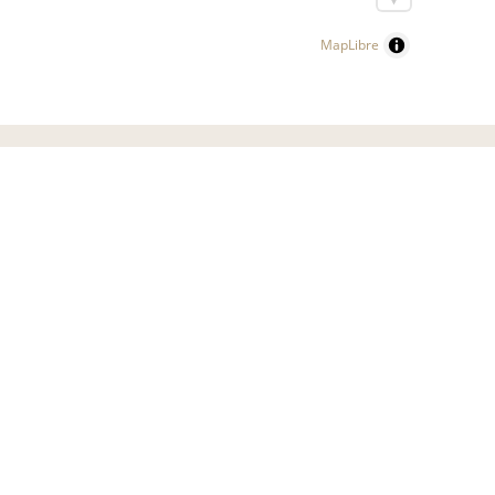
MapLibre
SEQUOIA CONSULTING SAGL
Swiss Luxury Real Estate Agency
Via Vedeggi 66b,
6983 Magliaso
СЛЕДУЙТЕ ЗА НАМИ НА