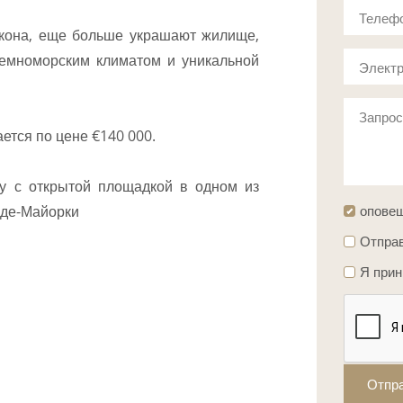
Телеф
лкона, еще больше украшают жилище,
земноморским климатом и уникальной
Электр
Запро
ется по цене €140 000.
ру с открытой площадкой в одном из
-де-Майорки
опове
Отправ
Я при
Отпр