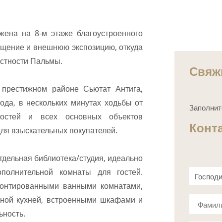
жена на 8-м этаже благоустроенного
ещение и внешнюю экспозицию, откуда
естности Пальмы.
Свяж
 престижном районе Сьютат Антига,
ода, в нескольких минутах ходьбы от
Заполнит
ьностей и всех основных объектов
Конт
ля взыскательных покупателей.
тдельная библиотека/студия, идеально
полнительной комнаты для гостей.
Господ
монтированными ванными комнатами,
Госпож
нной кухней, встроенными шкафами и
Фамил
ьность.