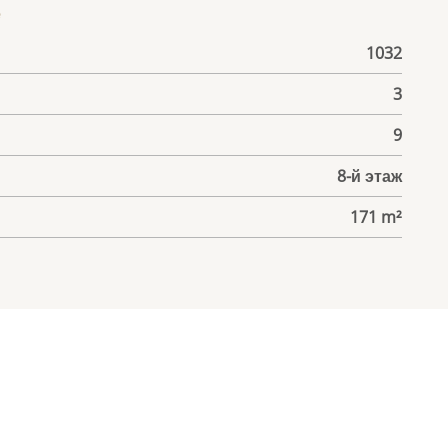
е
1032
3
9
8-й этаж
171 m²