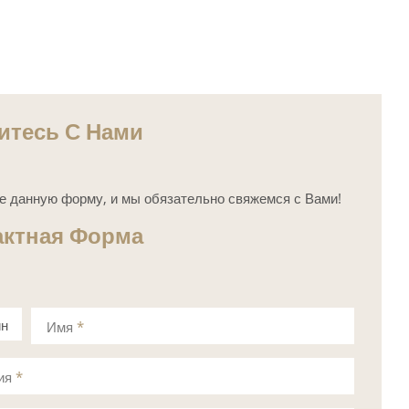
итесь С Нами
е данную форму, и мы обязательно свяжемся с Вами!
актная Форма
ин
Имя
*
а
ия
*