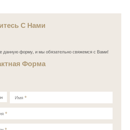
итесь С Нами
е данную форму, и мы обязательно свяжемся с Вами!
актная Форма
ин
Имя
*
а
ия
*
он
*