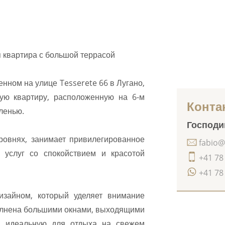
я квартира с большой террасой
нном на улице Tesserete 66 в Лугано,
ую квартиру, расположенную на 6-м
Конта
ленью.
Господин
ровнях, занимает привилегированное
fabio@
 услуг со спокойствием и красотой
+41 78
+41 78
изайном, который уделяет внимание
полнена большими окнами, выходящими
, идеальную для отдыха на свежем