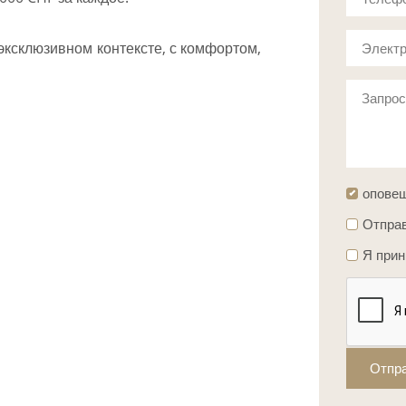
 эксклюзивном контексте, с комфортом,
Электр
Запро
опове
Отправ
Я при
Отпр