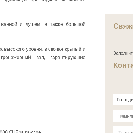
Свяж
с ванной и душем, а также большой
а высокого уровня, включая крытый и
Заполнит
тренажерный зал, гарантирующие
Конт
Господ
Госпож
Фамил
000 CHF за каждое.
Телеф