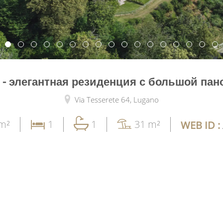
e - элегантная резиденция с большой па
Via Tesserete 64,
Lugano
m²
1
1
31 m²
WEB ID :