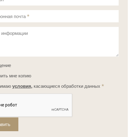
онная почта
*
с информации
щение
ить мне копию
нимаю
условия,
касающиеся обработки данных
*
авить