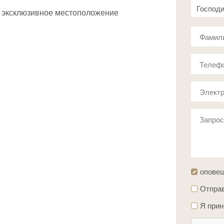
Господ
 и эксклюзивное местоположение
Госпож
Фамил
Телеф
Электр
Запро
опове
Отправ
Я при