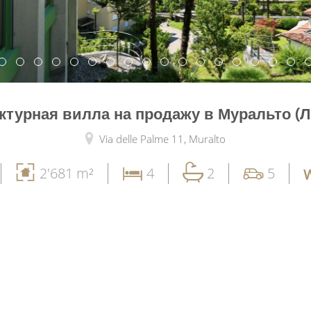
ктурная вилла на продажу в Муральто (Л
Via delle Palme 11,
Muralto
2'681 m²
4
2
5
W