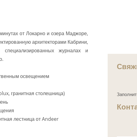
 минутах от Локарно и озера Маджоре,
ектированную архитекторами Кабрини,
в специализированных журналах и
о.
Свяж
ственным освещением
olux, гранитная столешница)
Заполнит
лень
Конт
ещения
итная лестница от Andeer