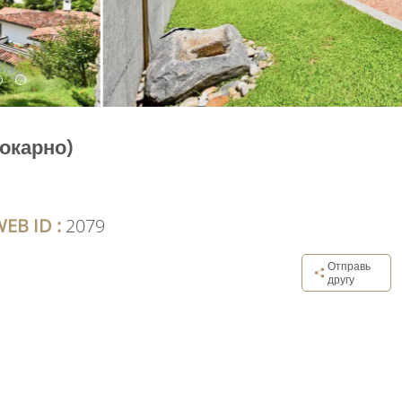
окарно)
EB ID :
2079
Отправь
другу