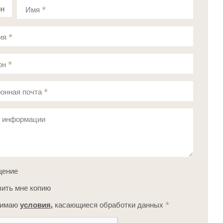
ин
Имя
*
а
ия
*
он
*
онная почта
*
с информации
щение
ить мне копию
нимаю
условия,
касающиеся обработки данных
*