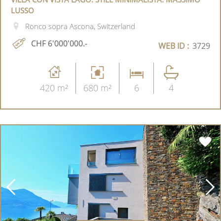
LUSSO
Ronco sopra Ascona, Switzerland
CHF 6'000'000.-
WEB ID :
3729
420 m²
680 m²
6
4