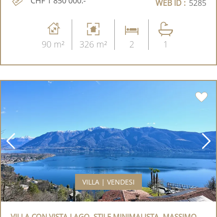
CHF 1'850'000.-
WEB ID :
5285
90 m²
326 m²
2
1
VILLA | VENDESI
VILLA CON VISTA LAGO. STILE MINIMALISTA. MASSIMO