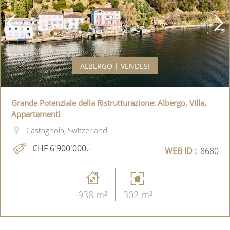
ALBERGO | VENDESI
Grande Potenziale della Ristrutturazione: Albergo, Villa,
Appartamenti
Castagnola, Switzerland
CHF 6'900'000.-
WEB ID :
8680
938 m²
302 m²