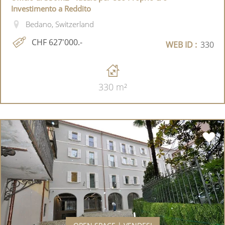
Investimento a Reddito
Bedano, Switzerland
CHF 627'000.-
WEB ID :
330
330 m²