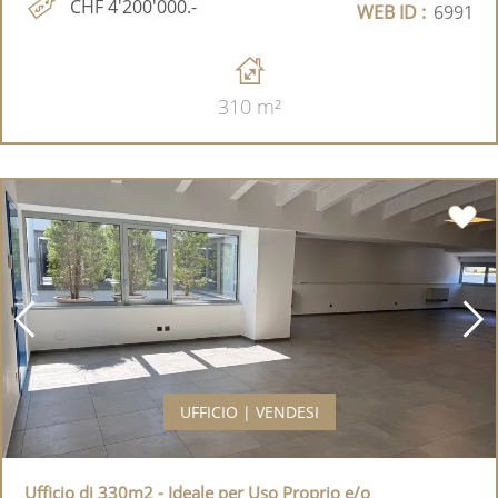
CHF 4'200'000.-
WEB ID :
6991
310 m²
UFFICIO | VENDESI
Ufficio di 330m2 - Ideale per Uso Proprio e/o