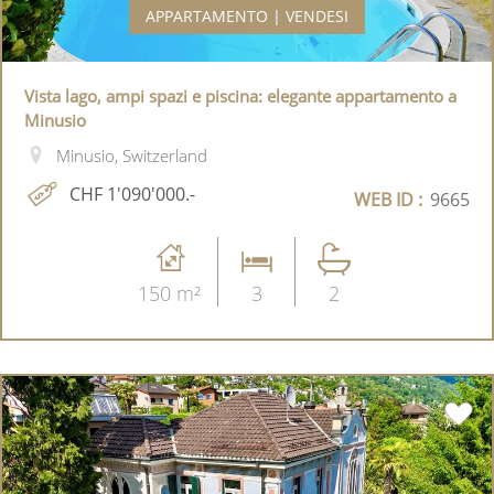
APPARTAMENTO | VENDESI
Vista lago, ampi spazi e piscina: elegante appartamento a
Minusio
Minusio, Switzerland
CHF 1'090'000.-
WEB ID :
9665
150 m²
3
2