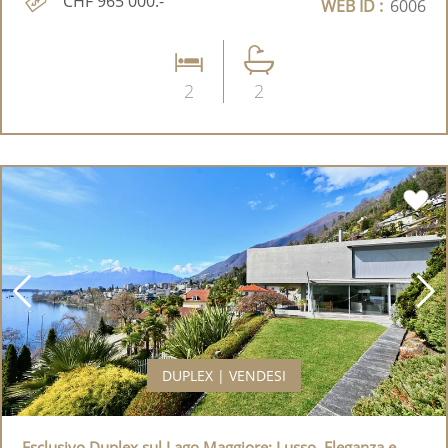
CHF 965'000.-
WEB ID :
6006
2
2
DUPLEX | VENDESI
Esclusivo Duplex sul Lago Maggiore: Lusso, Eleganza e