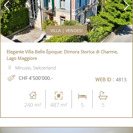
VILLA | VENDESI
Elegante Villa Belle Époque: Dimora Storica di Charme,
Lago Maggiore
Minusio, Switzerland
CHF 4'500'000.-
WEB ID :
4813
240 m²
487 m²
5
5