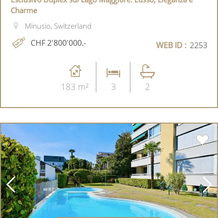
Charme
Minusio, Switzerland
CHF 2'800'000.-
WEB ID :
2253
183 m²
3
2