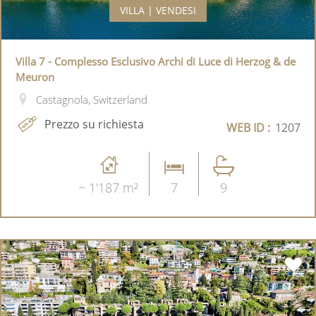
VILLA | VENDESI
Villa 7 - Complesso Esclusivo Archi di Luce di Herzog & de
Meuron
Castagnola, Switzerland
Prezzo su richiesta
WEB ID :
1207
~ 1'187 m²
7
9