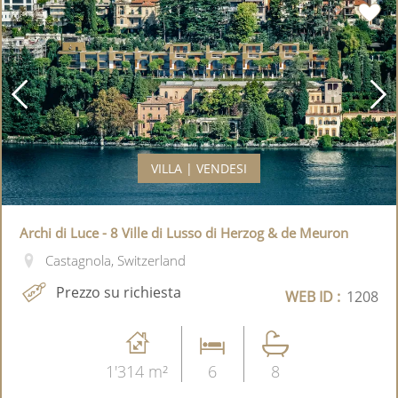
VILLA | VENDESI
Archi di Luce - 8 Ville di Lusso di Herzog & de Meuron
Castagnola, Switzerland
Prezzo su richiesta
WEB ID :
1208
1'314 m²
6
8