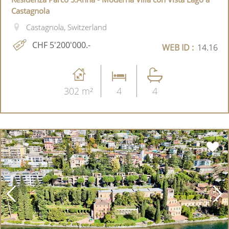
Castagnola
Castagnola, Switzerland
CHF 5'200'000.-
WEB ID :
14.16
302 m²
4
4