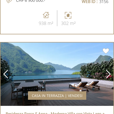
CHF 6'900'000.-
WEB ID :
3156
938 m²
302 m²
CASA IN TERRAZZA | VENDESI
Residenza Parco S.Anna - Moderna Villa con Vista Lago a