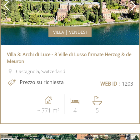
VILLA | VENDESI
Villa 3: Archi di Luce - 8 Ville di Lusso firmate Herzog & de
Meuron
Castagnola, Switzerland
Prezzo su richiesta
WEB ID :
1203
~ 771 m²
4
5