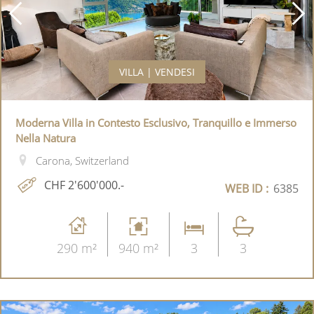
VILLA | VENDESI
Moderna Villa in Contesto Esclusivo, Tranquillo e Immerso
Nella Natura
Carona, Switzerland
CHF 2'600'000.-
WEB ID :
6385
290 m²
940 m²
3
3