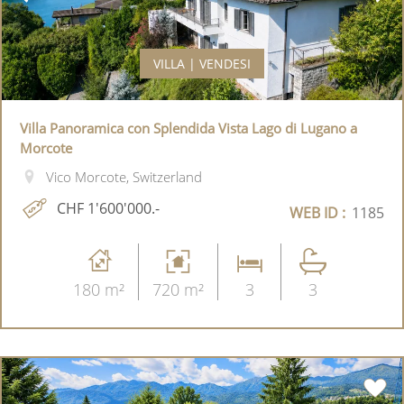
VILLA | VENDESI
Villa Panoramica con Splendida Vista Lago di Lugano a
Morcote
Vico Morcote, Switzerland
CHF 1'600'000.-
WEB ID :
1185
180 m²
720 m²
3
3