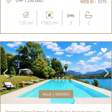
CHF 1'250'000.-
WEB ID :
3379
120 m²
1'065 m²
3
2
VILLA | VENDESI
Eleganza Senza Tempo: Tenuta Storica Sospesa tra Lago,