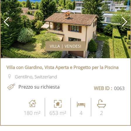
VILLA | VENDESI
Villa con Giardino, Vista Aperta e Progetto per la Piscina
Gentilino, Switzerland
Prezzo su richiesta
WEB ID :
0063
180 m²
653 m²
4
2