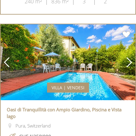
240 m²
836 m²
3
2
VILLA | VENDESI
Oasi di Tranquillità con Ampio Giardino, Piscina e Vista
lago
Pura, Switzerland