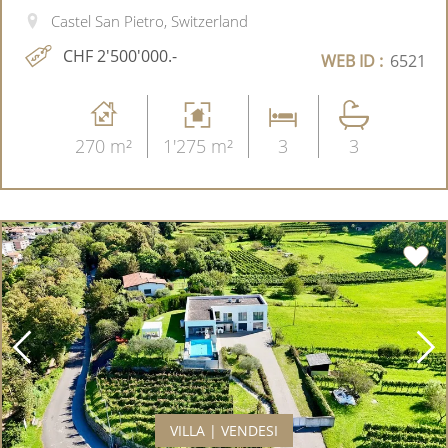
Castel San Pietro, Switzerland
CHF 2'500'000.-
WEB ID :
6521
270 m²
1'275 m²
3
3
VILLA | VENDESI