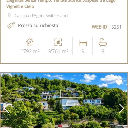
Vigneti e Cielo
Cassina d'Agno, Switzerland
Prezzo su richiesta
WEB ID :
5251
1'792 m²
9'761 m²
9
8