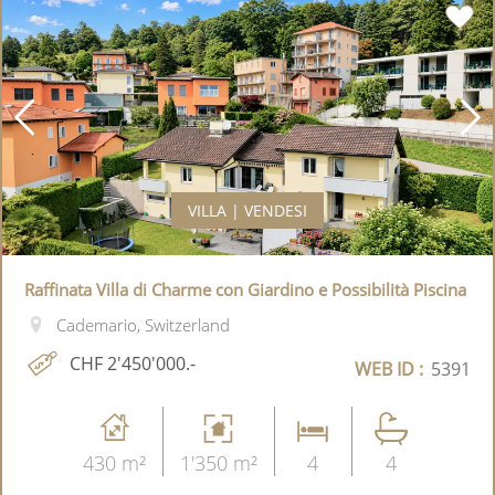
VILLA | VENDESI
Raffinata Villa di Charme con Giardino e Possibilità Piscina
Cademario, Switzerland
CHF 2'450'000.-
WEB ID :
5391
430 m²
1'350 m²
4
4