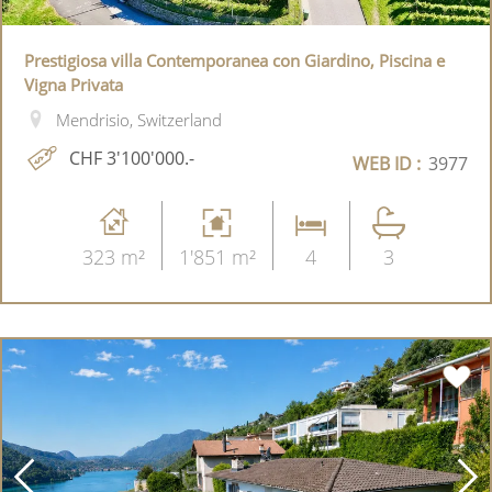
Prestigiosa villa Contemporanea con Giardino, Piscina e
Vigna Privata
Mendrisio, Switzerland
CHF 3'100'000.-
WEB ID :
3977
323 m²
1'851 m²
4
3