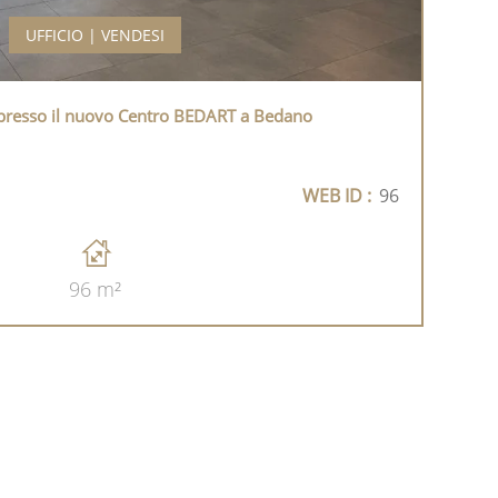
UFFICIO | VENDESI
presso il nuovo Centro BEDART a Bedano
WEB ID :
96
96 m²