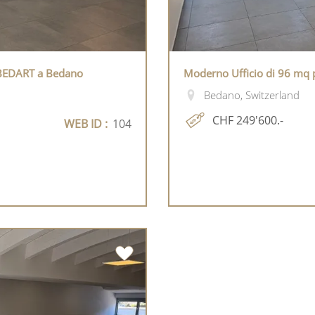
 BEDART a Bedano
Moderno Ufficio di 96 mq 
Bedano, Switzerland
CHF 249'600.-
WEB ID :
104