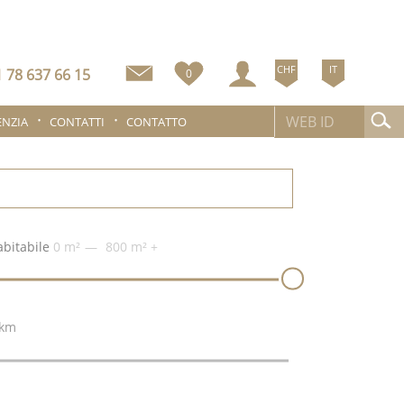
CHF
IT
 78 637 66 15
0
ENZIA
CONTATTI
CONTATTO
abitabile
0 m²
800 m²
+
 km