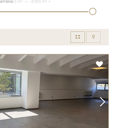
terreno
0 m²
4'000 m²
+