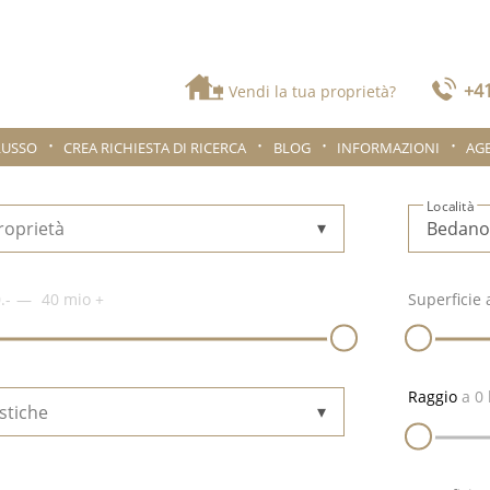
+41
Vendi la tua proprietà?
LUSSO
CREA RICHIESTA DI RICERCA
BLOG
INFORMAZIONI
AG
Località
roprietà
.-
40 mio
+
Superficie 
Raggio
a
0
stiche