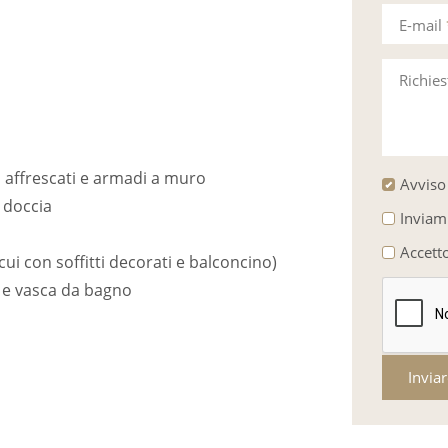
E-mail
Richie
i affrescati e armadi a muro
Avviso 
 doccia
Inviam
Accett
ui con soffitti decorati e balconcino)
C e vasca da bagno
Invia