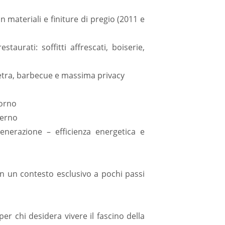
n materiali e finiture di pregio (2011 e
staurati: soffitti affrescati, boiserie,
ietra, barbecue e massima privacy
iorno
derno
nerazione – efficienza energetica e
 in un contesto esclusivo a pochi passi
per chi desidera vivere il fascino della