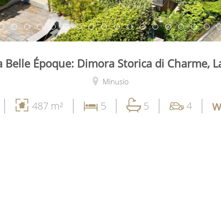
la Belle Époque: Dimora Storica di Charme, 
Minusio
487 m²
5
5
4
W