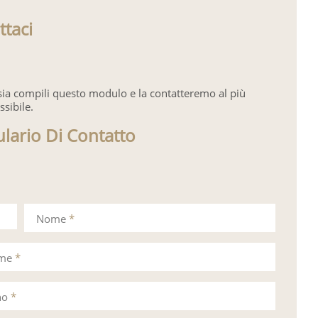
ttaci
sia compili questo modulo e la contatteremo al più
ssibile.
lario Di Contatto
Nome
*
ome
*
no
*