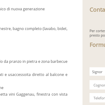
Conta
mico di nuova generazione
inestre, bagno completo (lavabo, bidet,
Per corte
presto po
Formu
lo da pranzo in pietra e zona barbecue
Signor
ati e usaccessoita diretto al balcone e
Signora
Cogn
one
etta vini Gaggenau, finestra con vista
Telefo