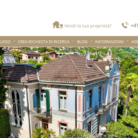
+41
Vendi la tua proprietà?
LUSSO
CREA RICHIESTA DI RICERCA
BLOG
INFORMAZIONI
AG