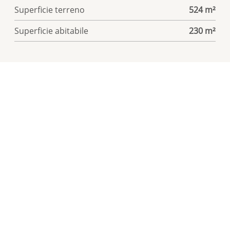
Tipi di riscaldamento
Termo-pompa, Solare
Impianto di riscaldamento
Pavimento
Superficie terreno
524 m²
Superficie abitabile
230 m²