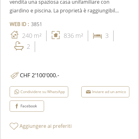
In una zona residenziale tranquilla di Comano, ben
soleggiata e immersa nel verde, proponiamo in
vendita una spaziosa casa unifamiliare con
giardino e piscina. La proprietà è raggiungibil...
WEB ID :
3851
240 m²
836 m²
3
2
CHF 2'100'000.-
Condividere su WhatsApp
Inviare ad un amico
Facebook