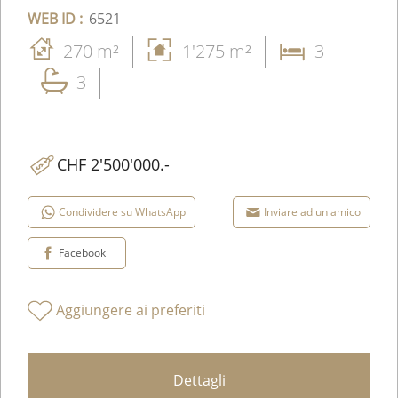
villa di recente costruzione, caratterizzata da
un’architettura moderna, ambienti luminos...
WEB ID :
6521
270 m²
1'275 m²
3
3
CHF 2'500'000.-
Condividere su WhatsApp
Inviare ad un amico
Facebook
Aggiungere ai preferiti