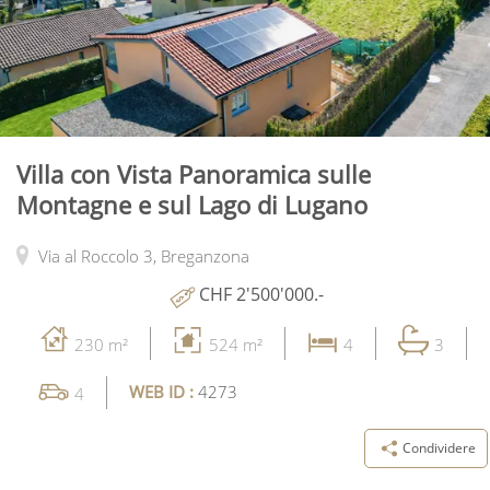
Villa con Vista Panoramica sulle
Montagne e sul Lago di Lugano
Via al Roccolo 3,
Breganzona
CHF 2'500'000.-
230 m²
524 m²
4
3
WEB ID :
4273
4
Condividere