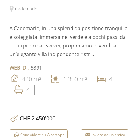
Raffinata Villa di Charme con Giardino e Possibilità
Piscina
Cademario
A Cademario, in una splendida posizione tranquilla
e soleggiata, immersa nel verde e a pochi passi da
tutti i principali servizi, proponiamo in vendita
un’elegante villa indipendente ristr...
WEB ID :
5391
430 m²
1'350 m²
4
4