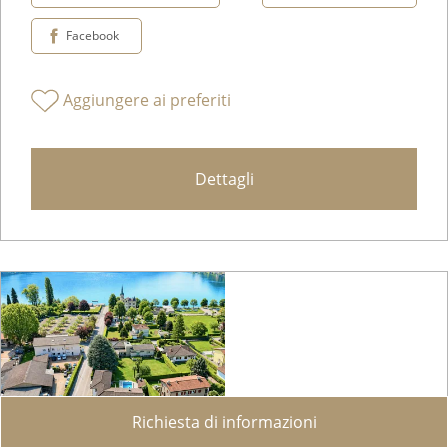
CHF 2'450'000.-
Condividere su WhatsApp
Inviare ad un amico
Facebook
Aggiungere ai preferiti
Dettagli
Richiesta di informazioni