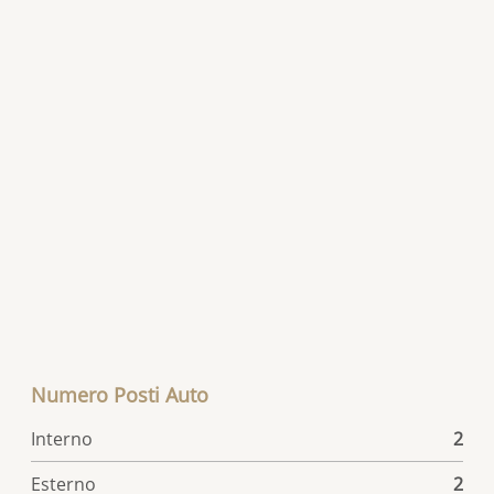
Prezzo
CHF 2'500'000.-
Disponibilità
Da convenire
Numero Posti Auto