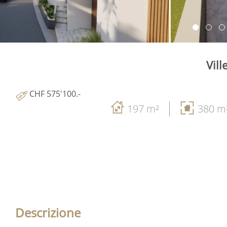
Vill
CHF 575'100.-
197 m²
380 m
Descrizione