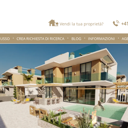
+41
Vendi la tua proprietà?
LUSSO
CREA RICHIESTA DI RICERCA
BLOG
INFORMAZIONI
AG