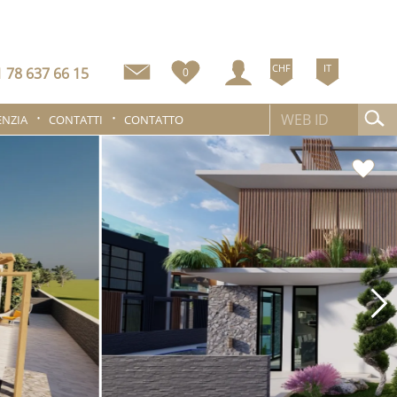
CHF
IT
 78 637 66 15
0
ENZIA
CONTATTI
CONTATTO