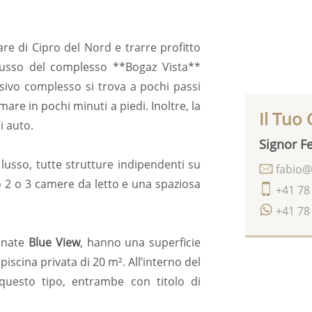
re di Cipro del Nord e trarre profitto
 lusso del complesso **Bogaz Vista**
sivo complesso si trova a pochi passi
re in pochi minuti a piedi. Inoltre, la
Il Tuo
i auto.
Signor Fe
lusso, tutte strutture indipendenti su
fabio@
ono 2 o 3 camere da letto e una spaziosa
+41 78
+41 78
minate
Blue View
, hanno una superficie
iscina privata di 20 m². All’interno del
questo tipo, entrambe con titolo di