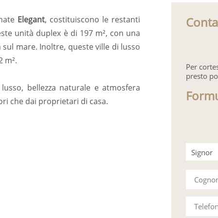
Conta
inate
Elegant
, costituiscono le restanti
este unità duplex è di 197 m², con una
sul mare. Inoltre, queste ville di lusso
2 m².
Per corte
presto po
lusso, bellezza naturale e atmosfera
Formu
ri che dai proprietari di casa.
Signor
Signora
Cogn
Telefo