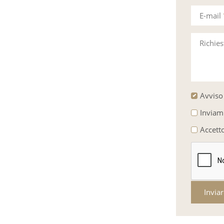
E-mail
Richie
Avviso 
Inviam
Accett
Invia