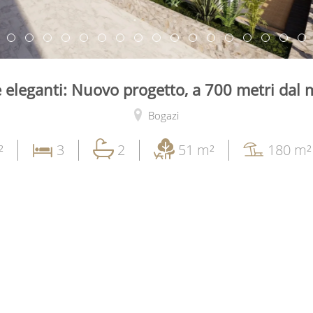
e eleganti: Nuovo progetto, a 700 metri dal
Bogazi
²
3
2
51 m²
180 m²