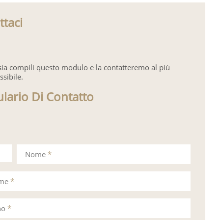
ttaci
sia compili questo modulo e la contatteremo al più
ssibile.
lario Di Contatto
Nome
*
ome
*
no
*