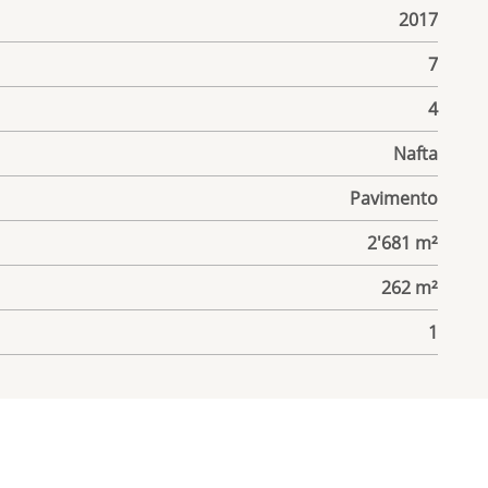
2017
7
4
Nafta
o
Pavimento
2'681 m²
262 m²
1