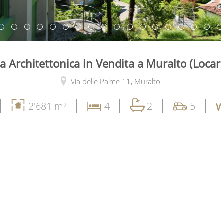
la Architettonica in Vendita a Muralto (Loca
Via delle Palme 11,
Muralto
2'681 m²
4
2
5
W