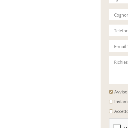
Signora
Cogn
Telefo
E-mail
Richie
Avviso 
Inviam
Accett