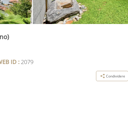
rno)
EB ID :
2079
Condividere