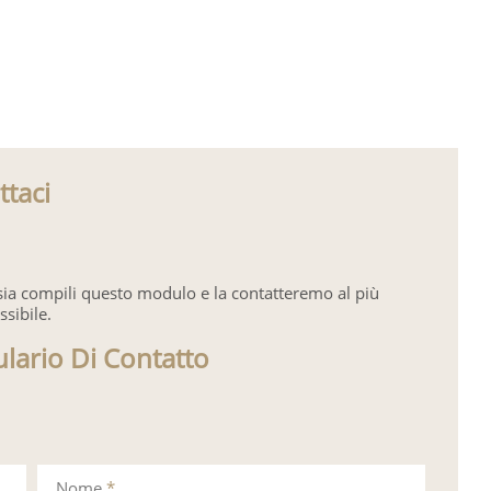
ttaci
sia compili questo modulo e la contatteremo al più
ssibile.
lario Di Contatto
Nome
*