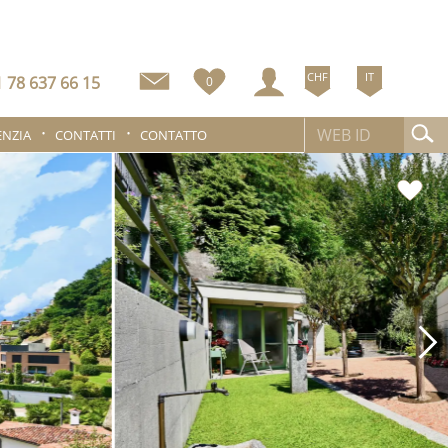
CHF
IT
 78 637 66 15
0
ENZIA
CONTATTI
CONTATTO