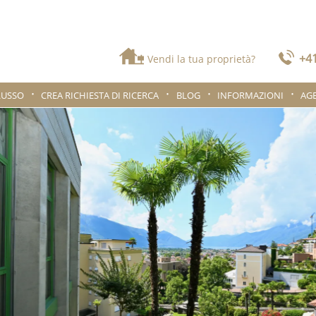
+41
Vendi la tua proprietà?
LUSSO
CREA RICHIESTA DI RICERCA
BLOG
INFORMAZIONI
AG