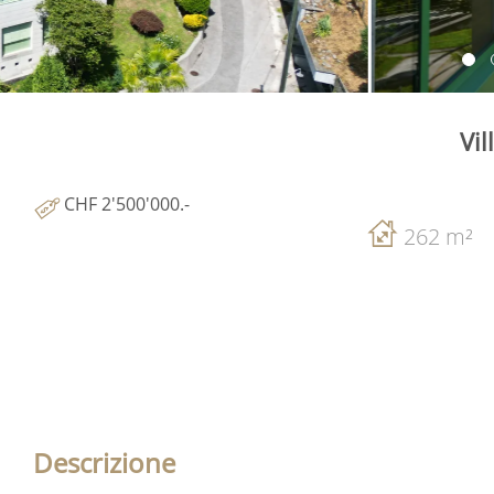
Vil
CHF 2'500'000.-
262 m²
Descrizione