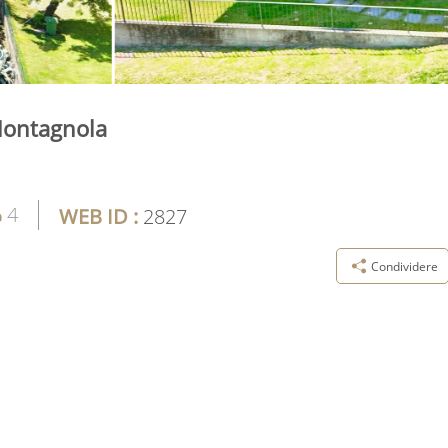
 Montagnola
4
WEB ID :
2827
Condividere