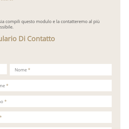
sia compili questo modulo e la contatteremo al più
ssibile.
lario Di Contatto
Nome
*
ome
*
no
*
*