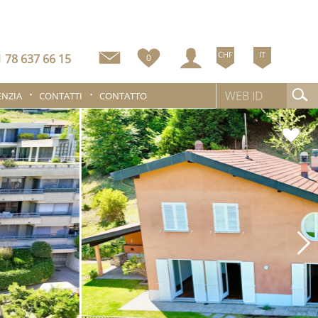
CHF
IT
 78 637 66 15
0
ENZIA
CONTATTI
CONTATTO