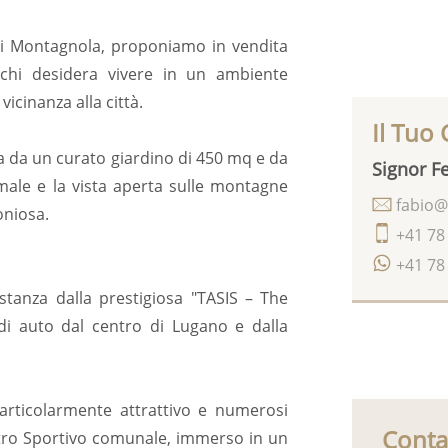
 di Montagnola, proponiamo in vendita
r chi desidera vivere in un ambiente
icinanza alla città.
Il Tuo
a da un curato giardino di 450 mq e da
Signor Fe
male e la vista aperta sulle montagne
fabio@
oniosa.
+41 78
+41 78
stanza dalla prestigiosa "TASIS – The
di auto dal centro di Lugano e dalla
 particolarmente attrattivo e numerosi
Conta
Centro Sportivo comunale, immerso in un