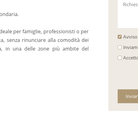
Richie
condaria.
eale per famiglie, professionisti o per
Avviso 
ata, senza rinunciare alla comodità dei
Inviam
la, in una delle zone più ambite del
Accett
Invia