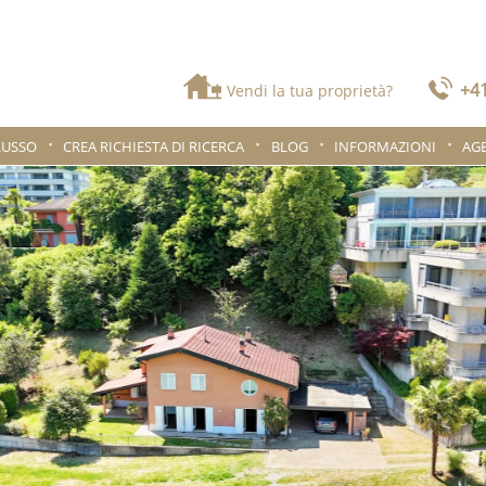
+41
Vendi la tua proprietà?
LUSSO
CREA RICHIESTA DI RICERCA
BLOG
INFORMAZIONI
AG