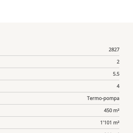
2827
2
5.5
4
Termo-pompa
450 m²
1'101 m²