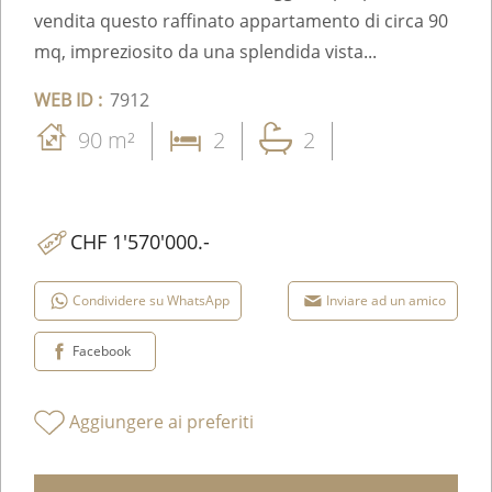
vendita questo raffinato appartamento di circa 90
mq, impreziosito da una splendida vista...
WEB ID :
7912
90 m²
2
2
CHF 1'570'000.-
Condividere su WhatsApp
Inviare ad un amico
Facebook
Aggiungere ai preferiti