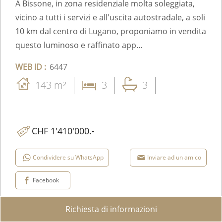
A Bissone, in zona residenziale molta soleggiata,
vicino a tutti i servizi e all'uscita autostradale, a soli
10 km dal centro di Lugano, proponiamo in vendita
questo luminoso e raffinato app...
WEB ID :
6447
143 m²
3
3
CHF 1'410'000.-
Condividere su WhatsApp
Inviare ad un amico
Facebook
Richiesta di informazioni
Aggiungere ai preferiti