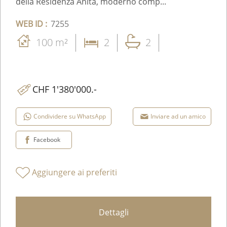
della Residenza Anita, moderno comp...
WEB ID :
7255
100 m²
2
2
CHF 1'380'000.-
Condividere su WhatsApp
Inviare ad un amico
Facebook
Aggiungere ai preferiti
Dettagli