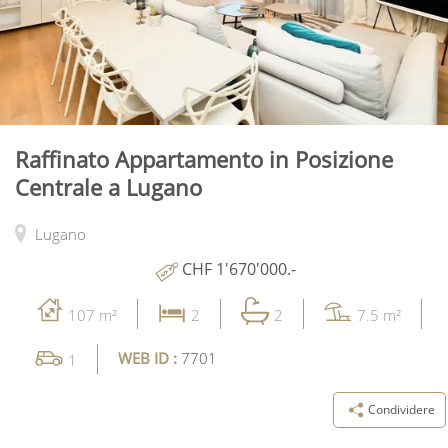
Raffinato Appartamento in Posizione
Centrale a Lugano
Lugano
CHF 1'670'000.-
107 m²
2
2
7.5 m²
WEB ID :
7701
1
Condividere