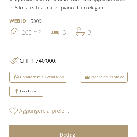
di 5 locali situato al 2° piano di un elegant...
WEB ID :
5009
265 m²
3
3
CHF 1'740'000.-
Condividere su WhatsApp
Inviare ad un amico
Facebook
Aggiungere ai preferiti
Dettagli