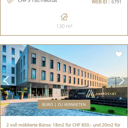
CHF 3'750.-/Monat
WEB ID :
6791
130 m²
BÜRO | ZU VERMIETEN
2 voll möblierte Büros: 18m2 für CHF 850.- und 20m2 für