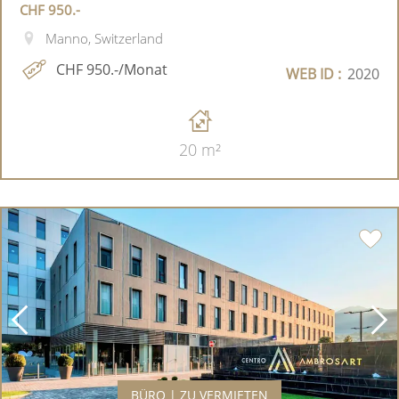
CHF 950.-
Manno, Switzerland
CHF 950.-/Monat
WEB ID :
2020
20 m²
BÜRO | ZU VERMIETEN