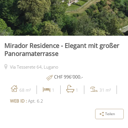
Mirador Residence - Elegant mit großer
Panoramaterrasse
Via Tesserete 64,
Lugano
CHF 996'000.-
68 m²
1
1
31 m²
WEB ID :
Apt. 6.2
Teilen