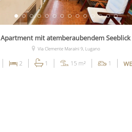
 Apartment mit atemberaubendem Seeblick
Via Clemente Maraini 9,
Lugano
2
1
15 m²
1
WE