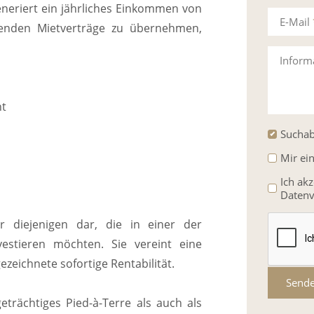
eneriert ein jährliches Einkommen von
E-Mail
ufenden Mietverträge zu übernehmen,
Inform
nt
Suchab
Mir ei
Ich ak
Datenv
ür diejenigen dar, die in einer der
estieren möchten. Sie vereint eine
zeichnete sofortige Rentabilität.
Send
eträchtiges Pied-à-Terre als auch als