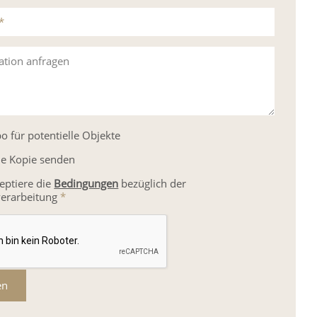
*
ation anfragen
o für potentielle Objekte
ne Kopie senden
zeptiere die
Bedingungen
bezüglich der
erarbeitung
*
en