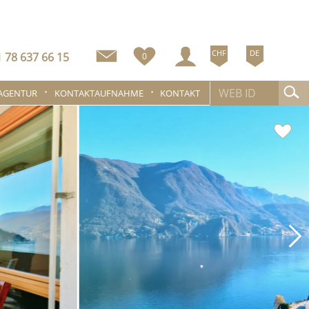
CHF
DE
 78 637 66 15
0
 AGENTUR
KONTAKTAUFNAHME
KONTAKT