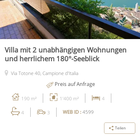
Villa mit 2 unabhängigen Wohnungen
und herrlichem 180°-Seeblick
Via Totone 40,
Campione d'Italia
Preis auf Anfrage
190 m²
1'400 m²
4
WEB ID :
4599
4
3
Teilen