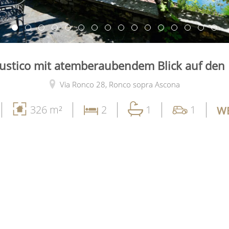
stico mit atemberaubendem Blick auf den
Via Ronco 28,
Ronco sopra Ascona
326 m²
2
1
1
WE