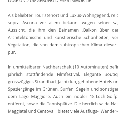
LAGE UND UMGEBUNG DIESER IMMOBILIE
Als beliebter Touristenort und Luxus-Wohngegend, reic
sopra Ascona vor allem bekannt wegen seiner sa
Aussicht, die ihm den Beinamen „Balkon über de
Architektonische und künstlerische Schönheiten, v
Vegetation, die von dem subtropischen Klima dieser 
pur.
In unmittelbarer Nachbarschaft (10 Autominuten) befi
jährlich stattfindende Filmfestival. Elegante Bou
grosszügiges Strandbad, Jachtclub, gehobene Hotels un
Spaziergänge im Grünen, Surfen, Segeln und sonstiger
dem Lago Maggiore. Auch ein nobler 18-Loch-Golfpl
entfernt, sowie die Tennisplätze. Die herrlich wilde Na
Maggiatal und Centovalli bietet viele Ausflugs-, Wander