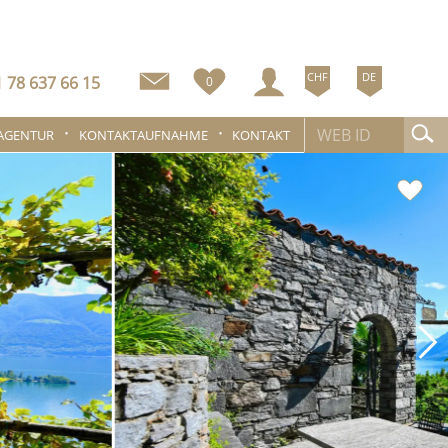
CHF
DE
 78 637 66 15
0
 AGENTUR
KONTAKTAUFNAHME
KONTAKT