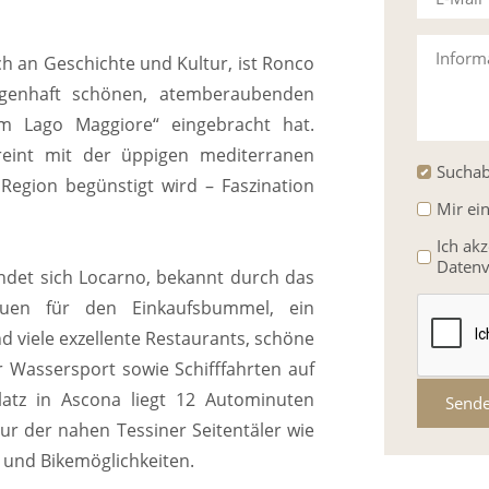
Inform
h an Geschichte und Kultur, ist Ronco
genhaft schönen, atemberaubenden
m Lago Maggiore“ eingebracht hat.
ereint mit der üppigen mediterranen
Suchab
Region begünstigt wird – Faszination
Mir ei
Ich ak
Datenv
ndet sich Locarno, bekannt durch das
tiquen für den Einkaufsbummel, ein
d viele exzellente Restaurants, schöne
 Wassersport sowie Schifffahrten auf
atz in Ascona liegt 12 Autominuten
Send
tur der nahen Tessiner Seitentäler wie
- und Bikemöglichkeiten.