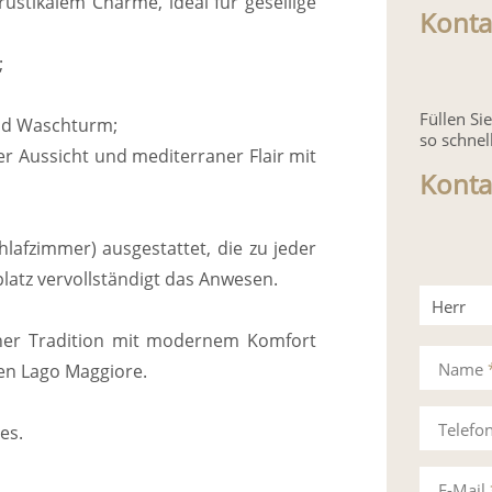
stikalem Charme, ideal für gesellige
Konta
;
Füllen S
nd Waschturm;
so schnel
r Aussicht und mediterraner Flair mit
Konta
lafzimmer) ausgestattet, die zu jeder
latz vervollständigt das Anwesen.
Herr
iner Tradition mit modernem Komfort
Frau
Name
den Lago Maggiore.
Telefo
es.
E-Mail