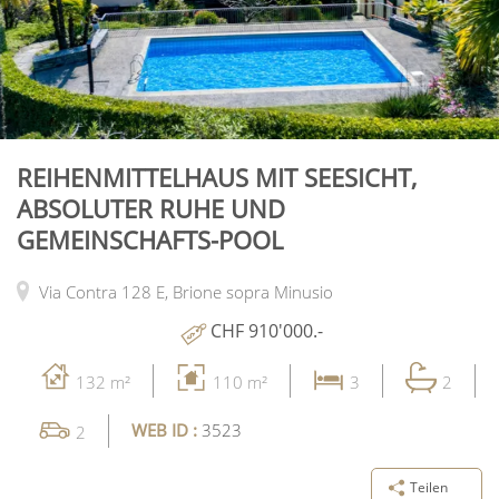
REIHENMITTELHAUS MIT SEESICHT,
ABSOLUTER RUHE UND
GEMEINSCHAFTS-POOL
Via Contra 128 E,
Brione sopra Minusio
CHF 910'000.-
132 m²
110 m²
3
2
WEB ID :
3523
2
Teilen