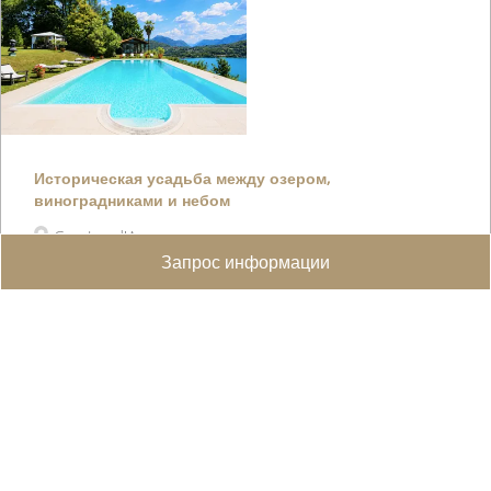
Историческая усадьба между озером,
виноградниками и небом
Cassina d'Agno
Запрос информации
[i][b]Вечная элегантность в Кассина-д’Аньо:
историческая усадьба с бассейном и видом на
озеро[/b][/i] В живо�...
WEB ID :
5251
1'792 m²
9'761 m²
9