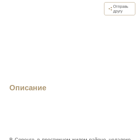
Отправь
другу
Описание
В Соренго, в престижном жилом районе, недалеко