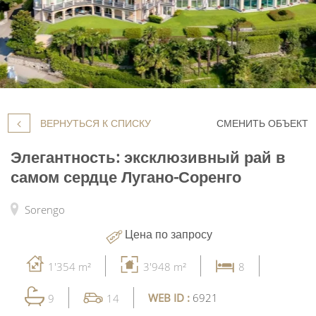
ВЕРНУТЬСЯ К СПИСКУ
СМЕНИТЬ ОБЪЕКТ
Элегантность: эксклюзивный рай в
самом сердце Лугано-Соренго
Sorengo
Цена по запросу
1'354 m²
3'948 m²
8
WEB ID :
6921
9
14