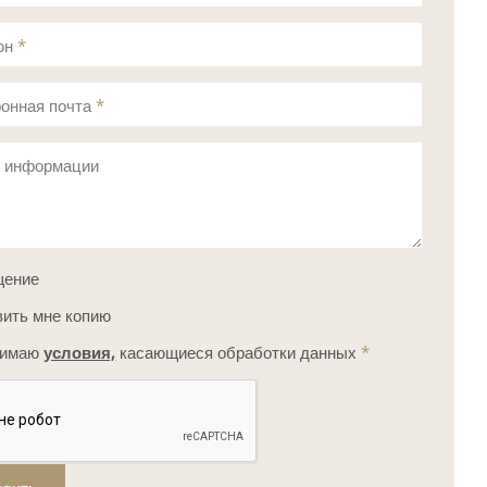
он
*
онная почта
*
с информации
щение
ить мне копию
нимаю
условия,
касающиеся обработки данных
*