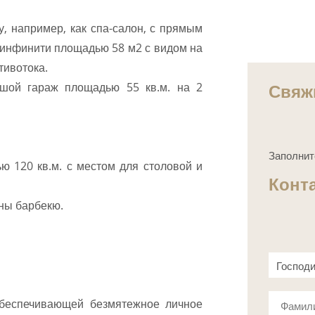
у, например, как спа-салон, с прямым
инфинити площадью 58 м2 с видом на
тивотока.
Свяж
ьшой гараж площадью 55 кв.м. на 2
Заполнит
ю 120 кв.м. с местом для столовой и
Конт
ны барбекю.
Господ
Госпож
обеспечивающей безмятежное личное
Фамил