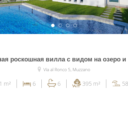
ая роскошная вилла с видом на озеро и
Via al Ronco 5,
Muzzano
1 m²
6
6
395 m²
58