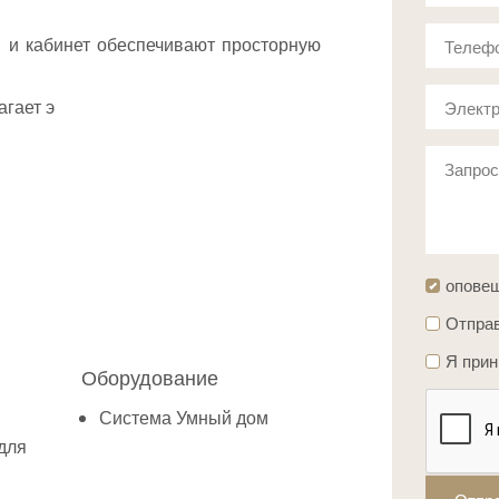
я и кабинет обеспечивают просторную
Телеф
агает э
Электр
Запро
опове
Отправ
Я при
Оборудование
Система Умный дом
для