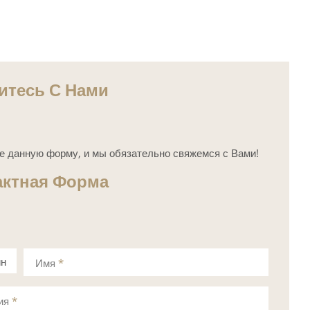
итесь С Нами
е данную форму, и мы обязательно свяжемся с Вами!
актная Форма
ин
Имя
*
а
ия
*