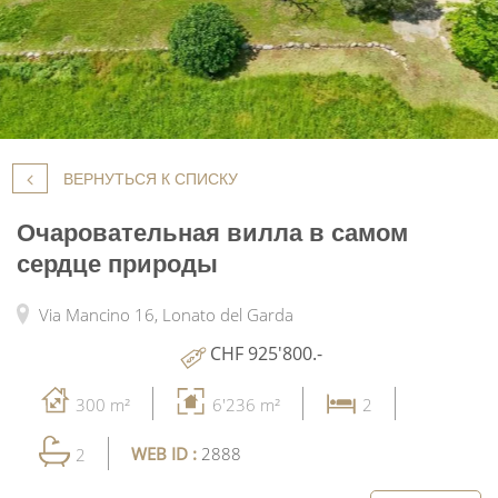
ВЕРНУТЬСЯ К СПИСКУ
Очаровательная вилла в самом
сердце природы
Via Mancino 16,
Lonato del Garda
CHF 925'800.-
300 m²
6'236 m²
2
WEB ID :
2888
2