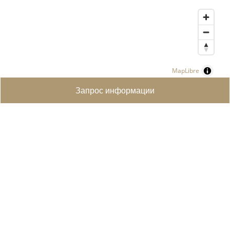
MapLibre
Запрос информации
ПОИСК НЕДВИЖИМОСТИ
ЭЛИТНАЯ НЕДВИЖИМОСТЬ
ПРОДАЕТЕ СВОЮ НЕДВИЖИМОСТЬ?
СОЗДАТЬ ПОИСКОВЫЙ ЗАПРОС
КОНТАКТЫ
ÜBER UNS
УСЛУГИ