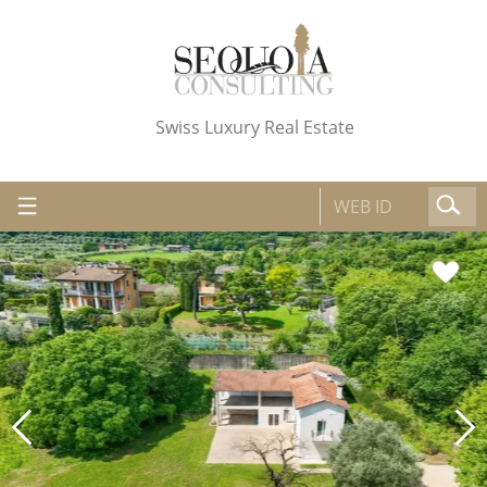
Swiss Luxury Real Estate