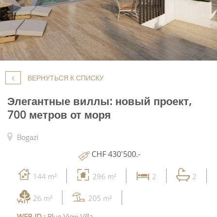
ВЕРНУТЬСЯ К СПИСКУ
Элегантные виллы: новый проект,
700 метров от моря
Bogazi
CHF 430'500.-
144 m²
296 m²
2
2
26 m²
205 m²
WEB ID :
Blue View Villa