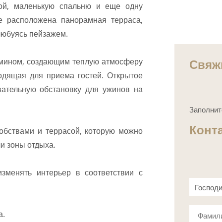
ной, маленькую спальню и еще одну
е расположена панорамная терраса,
любуясь пейзажем.
Свяж
амином, создающим теплую атмосферу
одящая для приема гостей. Открытое
вательную обстановку для ужинов на
Заполнит
Конт
добствами и террасой, которую можно
ли зоны отдыха.
изменять интерьер в соответствии с
Господ
Госпож
а.
Фамил