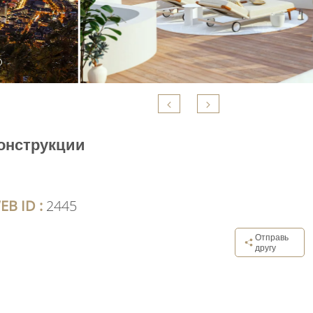
конструкции
EB ID :
2445
Отправь
другу