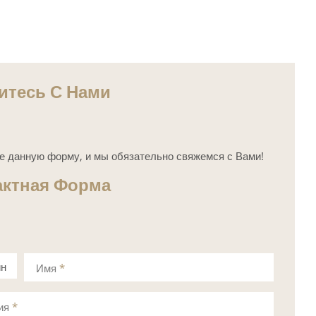
итесь С Нами
е данную форму, и мы обязательно свяжемся с Вами!
актная Форма
ин
Имя
*
а
ия
*