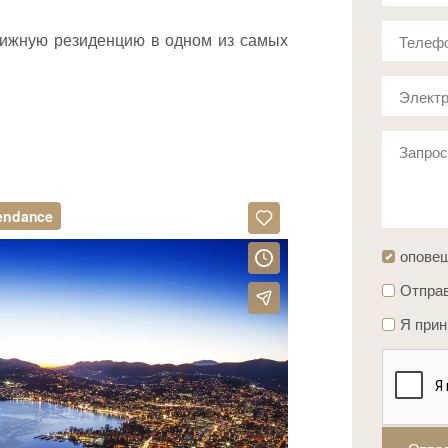
стижную резиденцию в одном из самых
Телеф
Электр
Запро
опове
Отправ
Я при