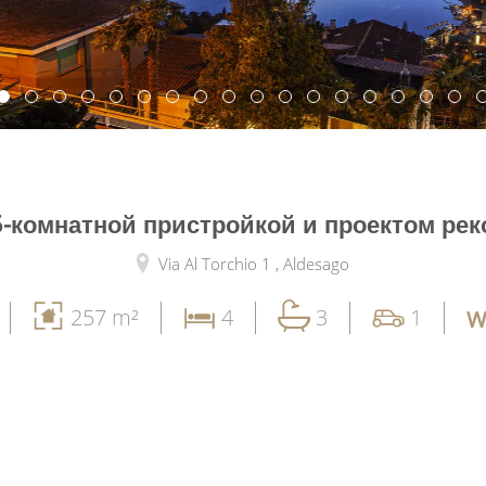
5-комнатной пристройкой и проектом ре
Via Al Torchio 1 ,
Aldesago
257 m²
4
3
1
W