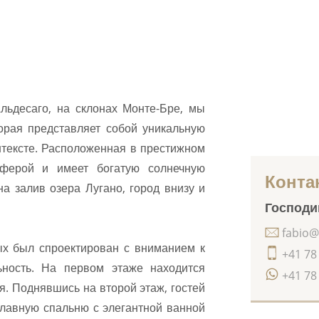
льдесаго, на склонах Монте-Бре, мы
орая представляет собой уникальную
онтексте. Расположенная в престижном
сферой и имеет богатую солнечную
Конта
а залив озера Лугано, город внизу и
Господин
fabio@
ых был спроектирован с вниманием к
+41 78
ьность. На первом этаже находится
+41 78
я. Поднявшись на второй этаж, гостей
главную спальню с элегантной ванной