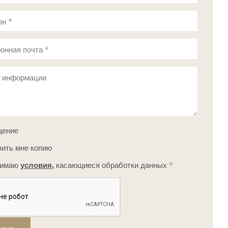
он
*
онная почта
*
с информации
щение
ить мне копию
нимаю
условия,
касающиеся обработки данных
*