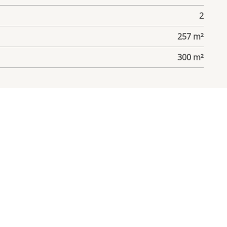
2
257 m²
300 m²