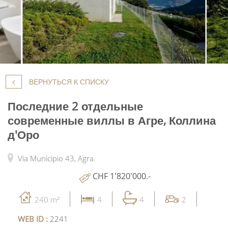
ВЕРНУТЬСЯ К СПИСКУ
Последние 2 отдельные
современные виллы в Агре, Коллина
д'Оро
Via Municipio 43,
Agra
CHF 1'820'000.-
240 m²
4
4
2
WEB ID :
2241