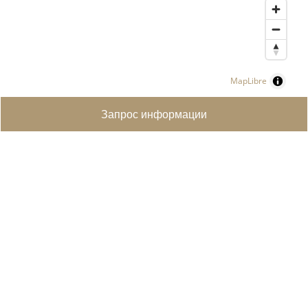
MapLibre
Запрос информации
ПОИСК НЕДВИЖИМОСТИ
ЭЛИТНАЯ НЕДВИЖИМОСТЬ
ПРОДАЕТЕ СВОЮ НЕДВИЖИМОСТЬ?
СОЗДАТЬ ПОИСКОВЫЙ ЗАПРОС
КОНТАКТЫ
ÜBER UNS
УСЛУГИ
КУПИТЬ НЕДВИЖИМОСТЬ В ШВЕЙЦАРИИ