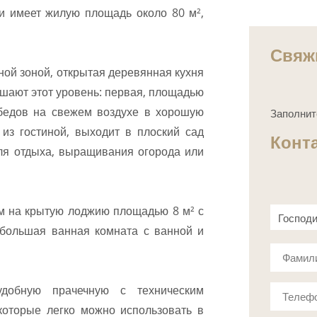
 и имеет жилую площадь около 80 м²,
Свяж
ной зоной, открытая деревянная кухня
ршают этот уровень: первая, площадью
обедов на свежем воздухе в хорошую
Заполнит
из гостиной, выходит в плоский сад
Конт
ля отдыха, выращивания огорода или
ом на крытую лоджию площадью 8 м² с
Господ
большая ванная комната с ванной и
Госпож
Фамил
удобную прачечную с техническим
Телеф
оторые легко можно использовать в