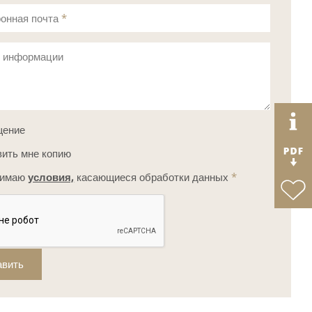
онная почта
*
с информации
щение
ить мне копию
нимаю
условия,
касающиеся обработки данных
*
авить