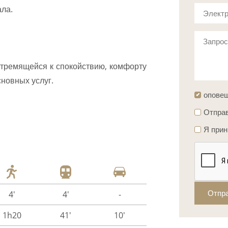
ала.
Электр
Запро
тремящейся к спокойствию, комфорту
сновных услуг.
опове
Отправ
Я при
Отпр
4'
4'
-
1h20
41'
10'