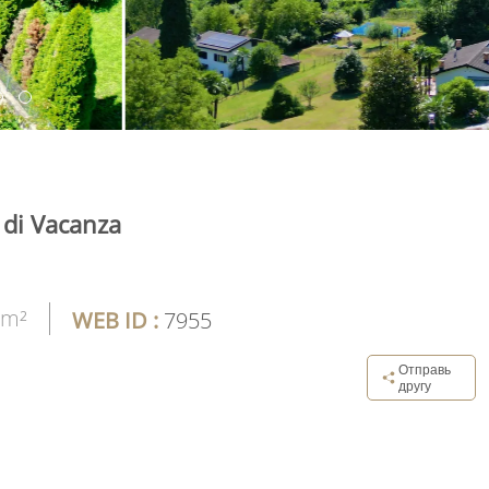
di Vacanza
 m²
WEB ID :
7955
Отправь
другу