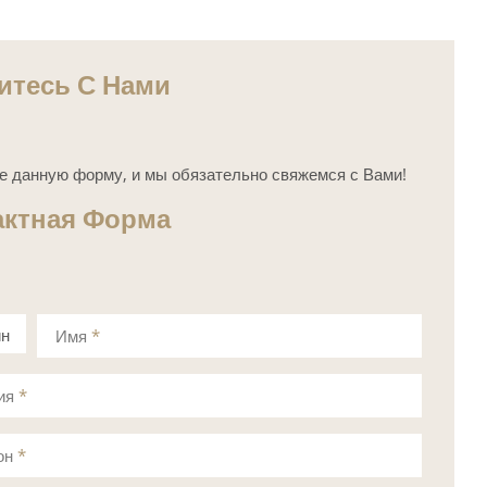
итесь С Нами
е данную форму, и мы обязательно свяжемся с Вами!
актная Форма
ин
Имя
*
а
ия
*
он
*