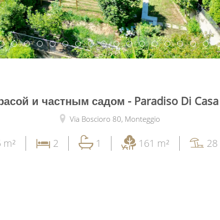
расой и частным садом - Paradiso Di Casa 
Via Boscioro 80,
Monteggio
5 m²
2
1
161 m²
28