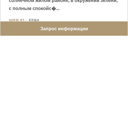
солнечном жилом районе, в окружении зелени,
с полным спокойс�...
WEB ID :
5594
Запрос информации
142 m²
3
3
CHF 2'100'000.-
Поделиться в WhatsApp
Отправить Другу
Facebook
Добавить в Избранное
Подробнее