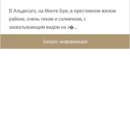
В Альдесаго, на Монте Бре, в престижном жилом
районе, очень тихом и солнечном, с
захватывающим видом на з�...
WEB ID :
9550
Запрос информации
230 m²
4
4
CHF 5'500'000.-
Поделиться в WhatsApp
Отправить Другу
Facebook
Добавить в Избранное