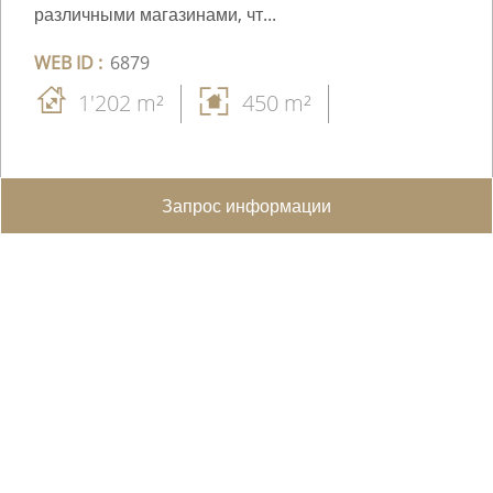
различными магазинами, чт...
WEB ID :
6879
1'202 m²
450 m²
CHF 3'900'000.-
Запрос информации
Поделиться в WhatsApp
Отправить Другу
Facebook
Добавить в Избранное
Подробнее