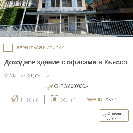
ВЕРНУТЬСЯ К СПИСКУ
Доходное здание с офисами в Кьяссо
Via Livio 21,
Chiasso
CHF 3'800'000.-
WEB ID :
8837
1'150 m²
360 m²
Отправь
другу