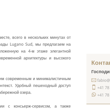
есте, всего в нескольких минутах от
трады Lugano Sud, мы предлагаем на
оложенную на 4-м этаже элегантной
овременной архитектуры и высокого
Конта
Господин
воим современным и минималистичным
fabio@
онтекст. Удобный пешеходный доступ
+41 78
абережной озера.
+41 78
ии с консьерж-сервисом, а также