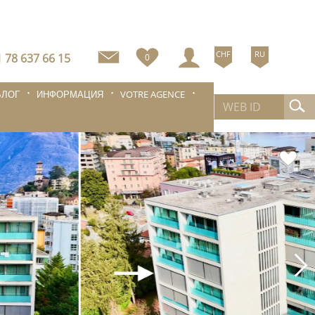
CHF
RU
 78 637 66 15
0
БЛОГ
ИНФОРМАЦИЯ
VOTRE AGENCE