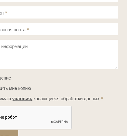
он
*
онная почта
*
с информации
щение
ить мне копию
нимаю
условия,
касающиеся обработки данных
*