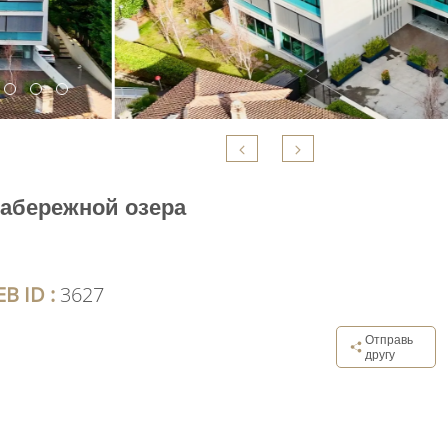
набережной озера
B ID :
3627
Отправь
другу