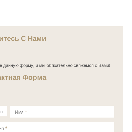
итесь С Нами
е данную форму, и мы обязательно свяжемся с Вами!
актная Форма
ин
Имя
*
а
ия
*