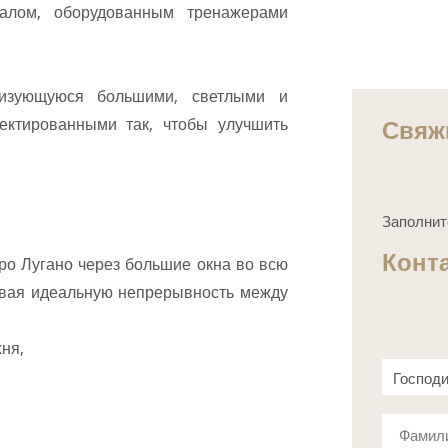
залом, оборудованным тренажерами
еризующуюся большими, светлыми и
Свяж
ектированными так, чтобы улучшить
Заполнит
Конт
еро Лугано через большие окна во всю
авая идеальную непрерывность между
ня,
Господ
Госпож
Фамил