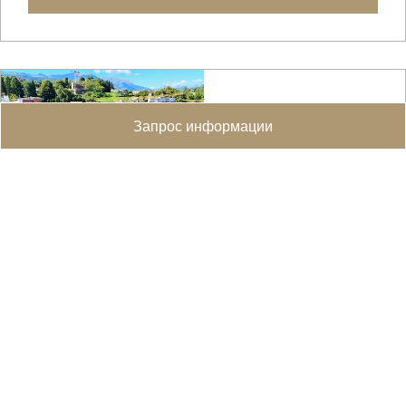
Запрос информации
Просторная квартира с большой террасой в центре
города
Lugano
В районе Лугано-Лорето, в удобном, но в то же
время тихом районе, мы предлагаем на продажу