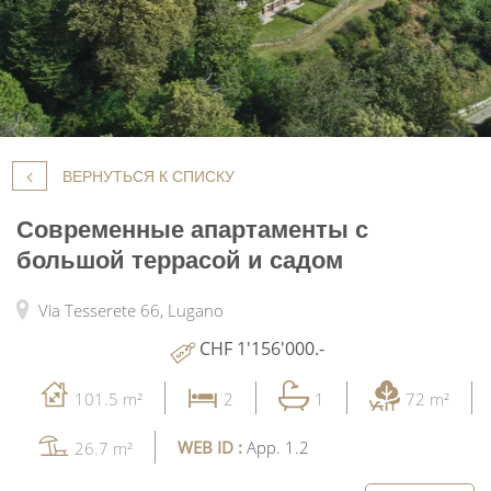
ВЕРНУТЬСЯ К СПИСКУ
Современные апартаменты с
большой террасой и садом
Via Tesserete 66,
Lugano
CHF 1'156'000.-
101.5 m²
2
1
72 m²
WEB ID :
App. 1.2
26.7 m²