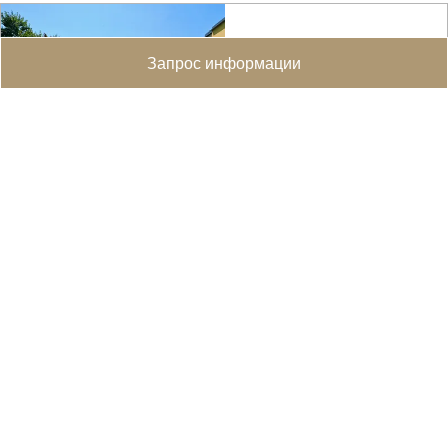
Запрос информации
Светлые апартаменты с великолепным видом на
озеро в Рувильяне
Ruvigliana
В одном из самых популярных и панорамных мест
Лугано, в Рувильяне, мы предлагаем на продажу
светлую 2,5-ко...
WEB ID :
4915